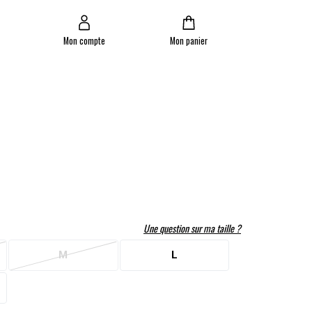
Mon compte
Mon panier
TROUVER UN MAGASIN
MON PANIER
rouvez le magasin le plus proche et profitez d'offres exclusives !
ou
AUTOUR DE MOI
Une question sur ma taille ?
M
L