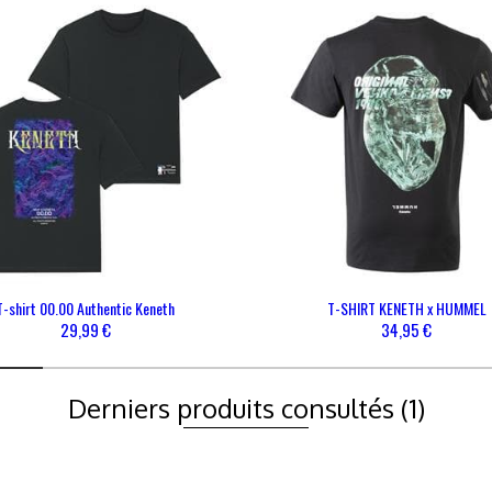
UVEAUTÉS
CATÉGORIES
AIDE & CONTACTS
Contact
FAQ
FAQ - Coronavirus
T-shirt 00.00 Authentic Keneth
T-SHIRT KENETH x HUMMEL
29,99 €
34,95 €
Derniers produits consultés
(1)