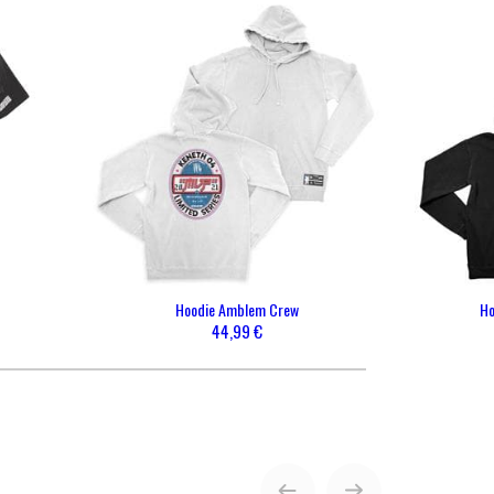
ENVOYER
Hoodie Amblem Crew
Ho
44,99 €