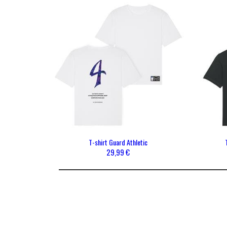
RESTEZ INFORMÉ DE NOS BONS PLANS ET NO
A PROPOS DE MISTER V
NOS 
Mentions légales
Homme
Gérer les cookies
CGV
Politique de protection de la vie privée
T-shirt Guard Athletic
29,99 €