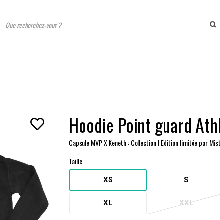
T
Hoodie Point guard Athl
Capsule MVP X Keneth : Collection I Edition limitée par Mis
Taille
XS
S
XL
XXL