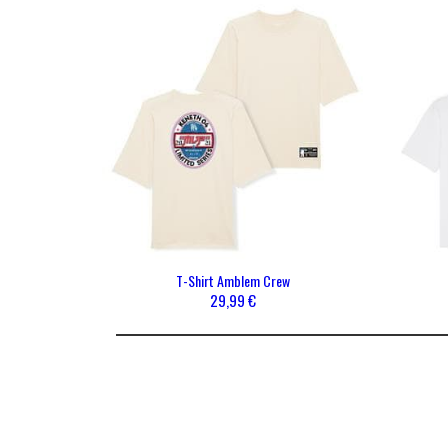
RESTEZ INFORMÉ DE NOS BONS PLANS ET NO
A PROPOS DE MISTER V
NOS 
Mentions légales
Homme
Gérer les cookies
CGV
Politique de protection de la vie privée
T-Shirt Amblem Crew
29,99 €