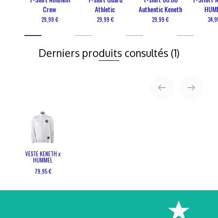
Crew
Athletic
Authentic Keneth
HUM
29,99 €
29,99 €
29,99 €
34,9
Derniers produits consultés
(1)
VESTE KENETH x
HUMMEL
79,95 €