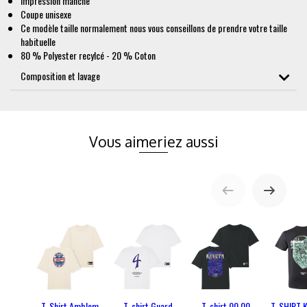
Impression manche
Coupe unisexe
Ce modèle taille normalement nous vous conseillons de prendre votre taille
habituelle
80 % Polyester recylcé - 20 % Coton
Composition et lavage
Vous aimeriez aussi
T-Shirt Amblem
T-shirt Guard
T-shirt 00.00
T-SHIRT 