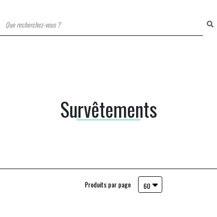
T
Survêtements
Produits par page
60