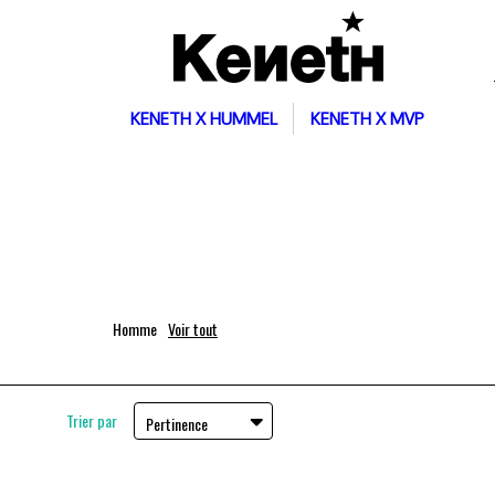
KENETH X HUMMEL
KENETH X MVP
Homme
Voir tout
Homme
Masquer
Trier par
Pertinence